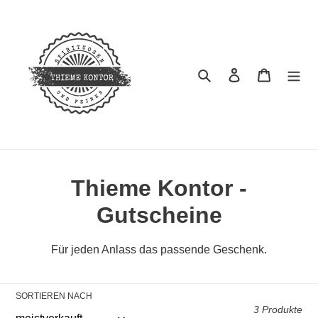
Direkt
zum
Inhalt
Suchen
Einloggen
Warenko
K
Thieme Kontor -
a
Gutscheine
t
Für jeden Anlass das passende Geschenk.
e
g
SORTIEREN NACH
3 Produkte