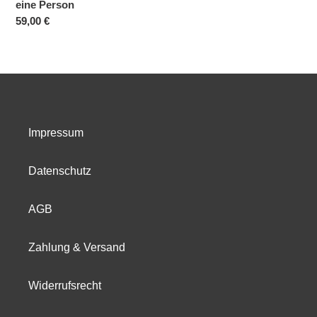
eine Person
für
Normaler
59,00 €
eine
Preis
Person
Impressum
Datenschutz
AGB
Zahlung & Versand
Widerrufsrecht