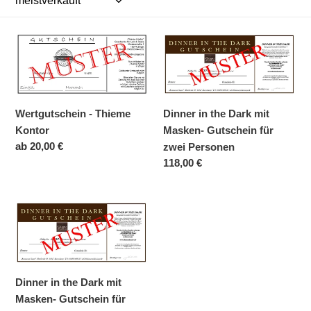
o
r
Wertgutschein
Dinner
i
-
in
Thieme
the
e
Kontor
Dark
:
mit
Wertgutschein - Thieme
Dinner in the Dark mit
Masken-
Kontor
Masken- Gutschein für
Gutschein
Normaler
ab 20,00 €
zwei Personen
für
Preis
Normaler
118,00 €
zwei
Preis
Personen
Dinner
in
the
Dark
mit
Dinner in the Dark mit
Masken-
Masken- Gutschein für
Gutschein