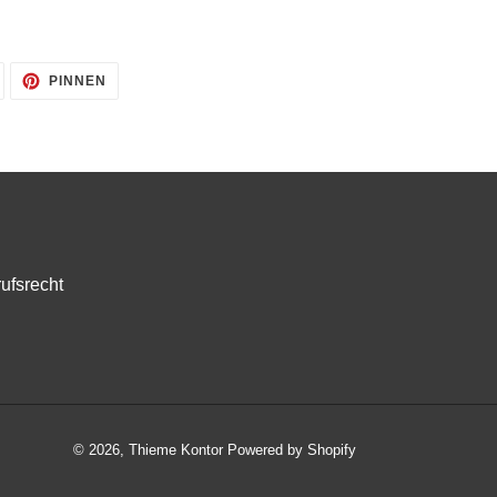
AUF
AUF
PINNEN
TWITTER
PINTEREST
TWITTERN
PINNEN
ufsrecht
© 2026,
Thieme Kontor
Powered by Shopify