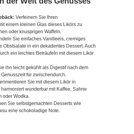
in der Welt des Genusses
ebäck:
Verfeinern Sie Ihren
mit einem kleinen Glas dieses Likörs zu
hen oder knusprigen Waffeln.
deln Sie einfaches Vanilleeis, cremiges
e Obstsalate in ein dekadentes Dessert. Auch
rch ein leichtes Beträufeln mit diesem Likör
e ihn leicht gekühlt als Digestif nach dem
e Genusszeit für zwischendurch.
rimentieren Sie mit diesem Likör in
r harmoniert wunderbar mit Kaffee, Sahne
m oder Wodka.
hen Sie selbstgemachten Desserts wie
isu eine schokoladige Note.