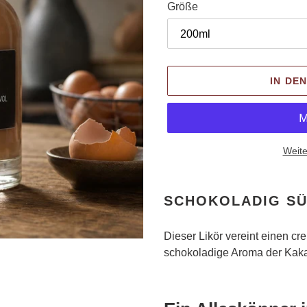
Größe
IN DE
Weite
Produkt
wird
SCHOKOLADIG SÜS
zum
Warenkorb
Dieser Likör vereint einen cre
hinzugefügt
schokoladige Aroma der Kak