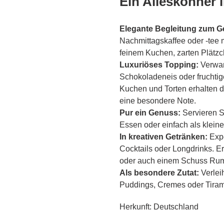
Ein Alleskönner 
Elegante Begleitung zum G
Nachmittagskaffee oder -tee 
feinem Kuchen, zarten Plätzc
Luxuriöses Topping:
Verwan
Schokoladeneis oder fruchtig
Kuchen und Torten erhalten du
eine besondere Note.
Pur ein Genuss:
Servieren Si
Essen oder einfach als klein
In kreativen Getränken:
Expe
Cocktails oder Longdrinks. E
oder auch einem Schuss Ru
Als besondere Zutat:
Verlei
Puddings, Cremes oder Tiram
Herkunft: Deutschland