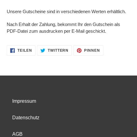
Produkt
wird
Unsere Gutscheine sind in verschiedenen Werten erhältlich.
zum
Warenkorb
Nach Erhalt der Zahlung, bekommt Ihr den Gutschein als
hinzugefügt
PDF-Datei zum ausdrucken per E-Mail geschickt.
AUF
AUF
AUF
TEILEN
TWITTERN
PINNEN
FACEBOOK
TWITTER
PINTEREST
TEILEN
TWITTERN
PINNEN
Impressum
Datenschutz
AGB