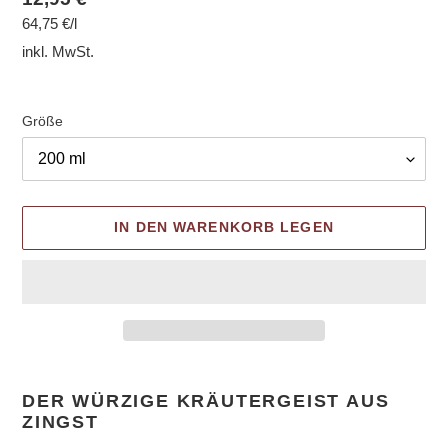
pro
64,75 €
/
l
Preis
Einzelpreis
inkl. MwSt.
Größe
IN DEN WARENKORB LEGEN
Produkt
wird
DER WÜRZIGE KRÄUTERGEIST AUS
zum
ZINGST
Warenkorb