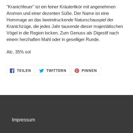
hinzugefügt
"Kranichfeuer" ist ein feiner Kräuterlikör mit angenehmen
Aromen und einer dezenten Süße. Der Name ist eine
Hommage an das beeindruckende Naturschauspiel der
Kranichzüge, die jedes Jahr tausende dieser majestätischen
Vögel in die Region locken. Zum Genuss als Digestif nach
einem herzhaften Mahl oder in geselliger Runde.
Alc. 35% vol
AUF
AUF
AUF
TEILEN
TWITTERN
PINNEN
FACEBOOK
TWITTER
PINTEREST
TEILEN
TWITTERN
PINNEN
Impressum