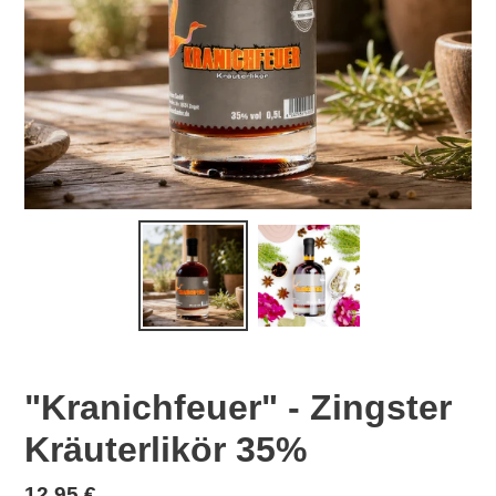
"Kranichfeuer" - Zingster
Kräuterlikör 35%
Normaler
12,95 €