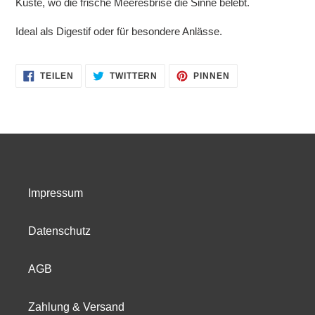
Küste, wo die frische Meeresbrise die Sinne belebt.
Ideal als Digestif oder für besondere Anlässe
.
AUF
AUF
AUF
TEILEN
TWITTERN
PINNEN
FACEBOOK
TWITTER
PINTEREST
TEILEN
TWITTERN
PINNEN
Impressum
Datenschutz
AGB
Zahlung & Versand