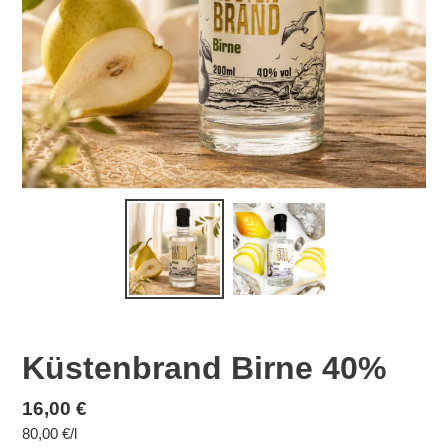
Küstenbrand Birne 40%
Normaler
16,00 €
pro
80,00 €
/
l
Preis
Einzelpreis