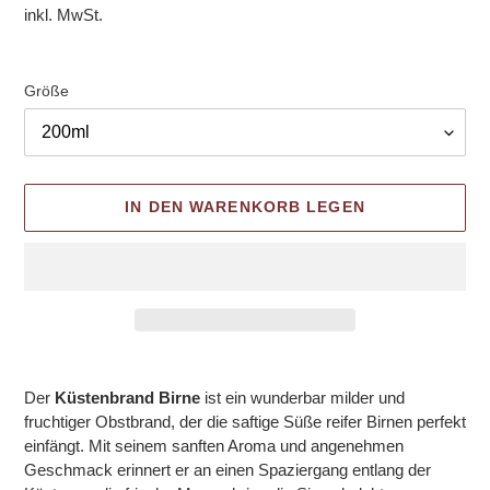
inkl. MwSt.
Größe
IN DEN WARENKORB LEGEN
Produkt
wird
Der
Küstenbrand Birne
ist ein wunderbar milder und
zum
fruchtiger Obstbrand, der die saftige Süße reifer Birnen perfekt
Warenkorb
einfängt. Mit seinem sanften Aroma und angenehmen
hinzugefügt
Geschmack erinnert er an einen Spaziergang entlang der