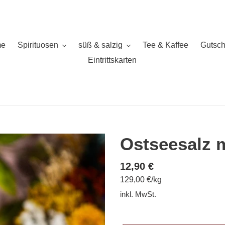
e
Spirituosen
süß & salzig
Tee & Kaffee
Gutsch
Eintrittskarten
Ostseesalz 
Normaler
12,90 €
pro
129,00 €
/
kg
Preis
Einzelpreis
inkl. MwSt.