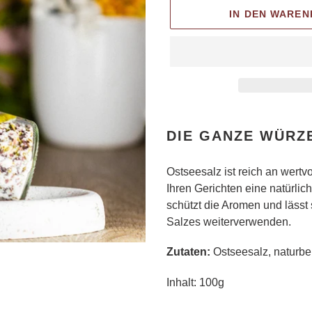
IN DEN WARE
Produkt
wird
DIE GANZE WÜRZ
zum
Warenkorb
Ostseesalz ist reich an wert
hinzugefügt
Ihren Gerichten eine natürli
schützt die Aromen und läss
Salzes weiterverwenden.
Zutaten:
Ostseesalz, naturb
Inhalt: 100g