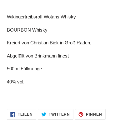
Produkt
wird
Wikingertreibsroff Wotans Whisky
zum
Warenkorb
BOURBON Whisky
hinzugefügt
Kreiert von Christian Bick in Groß Raden,
Abgefüllt von Brinkmann finest
500ml Füllmenge
40% vol.
AUF
AUF
AUF
TEILEN
TWITTERN
PINNEN
FACEBOOK
TWITTER
PINTEREST
TEILEN
TWITTERN
PINNEN